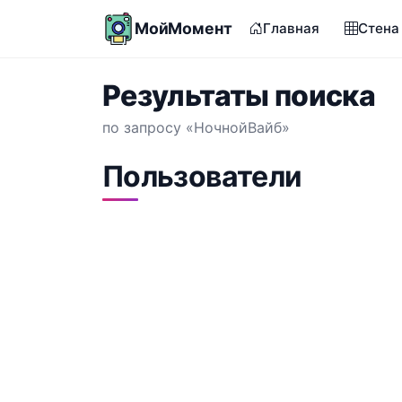
МойМомент
Главная
Стена
Результаты поиска
по запросу «НочнойВайб»
Пользователи