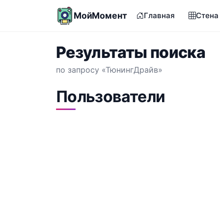
МойМомент
Главная
Стена
Результаты поиска
по запросу «ТюнингДрайв»
Пользователи