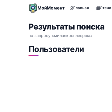
МойМомент
Главная
Стена
Результаты поиска
по запросу «милаякосплеерша»
Пользователи