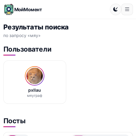
МойМомент
Результаты поиска
по запросу «мяу»
Пользователи
pxllau
мяуграф
Посты