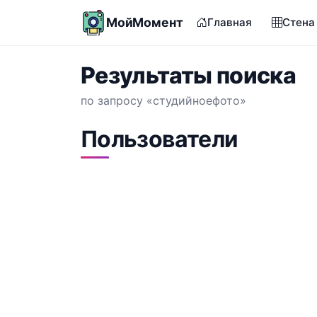
МойМомент
Главная
Стена
Результаты поиска
по запросу «студийноефото»
Пользователи