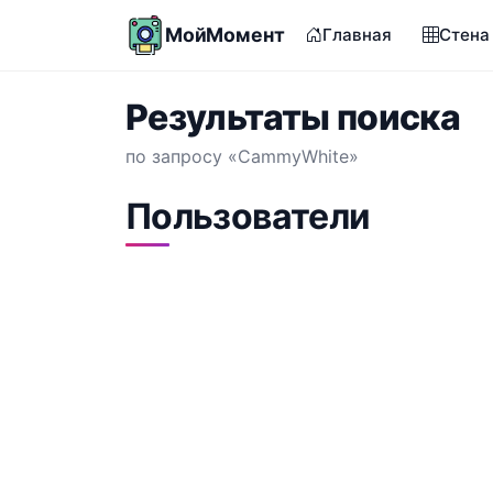
МойМомент
Главная
Стена
Результаты поиска
по запросу «CammyWhite»
Пользователи