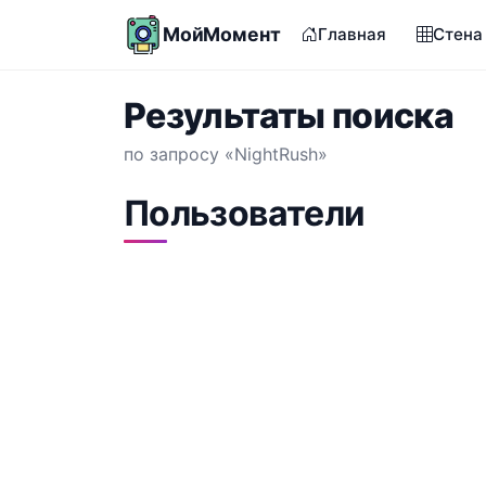
МойМомент
Главная
Стена
Результаты поиска
по запросу «NightRush»
Пользователи