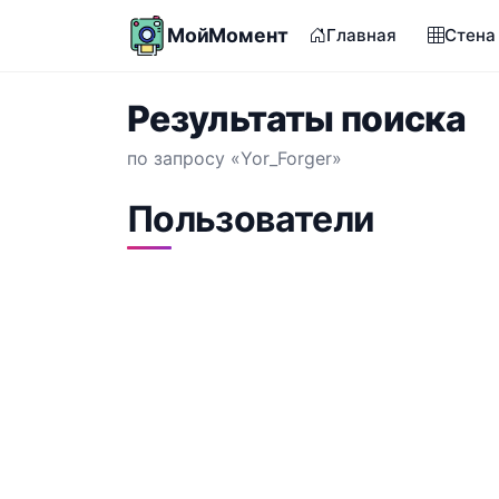
МойМомент
Главная
Стена
Результаты поиска
по запросу «Yor_Forger»
Пользователи