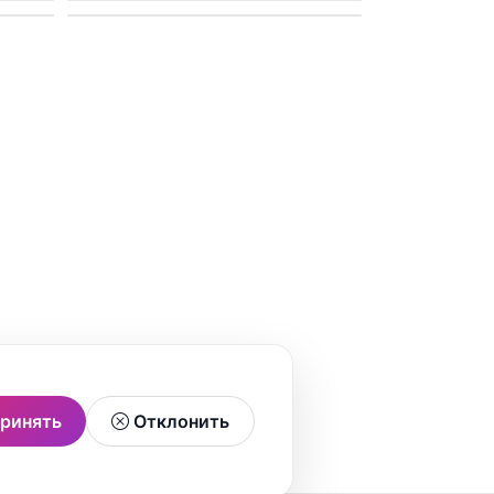
ринять
Отклонить