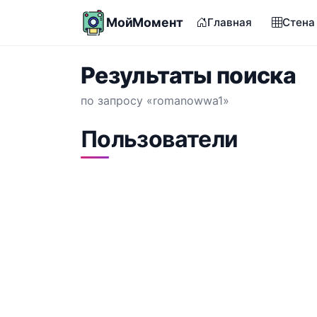
МойМомент
Главная
Стена
Результаты поиска
по запросу «romanowwa1»
Пользователи