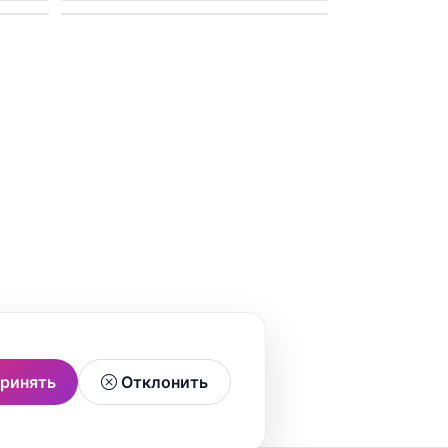
ринять
Отклонить