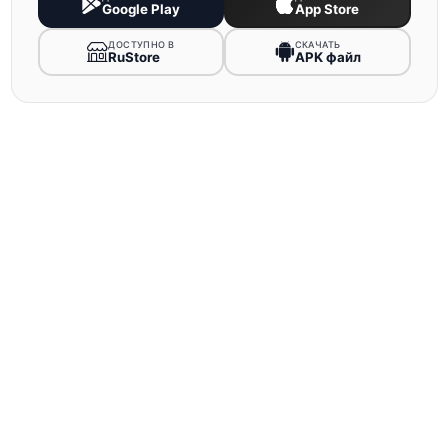
Google Play
App Store
ДОСТУПНО В
СКАЧАТЬ
RuStore
APK файл