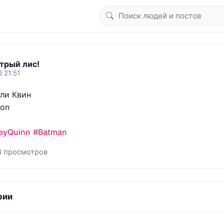
трый лис!
 21:51
и Квин 

on

eyQuinn
#Batman
4 просмотров
рии