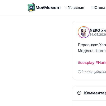
МойМомент
Главная
Стена
NEKO хи
14.05.2026
Персонаж: Харл
Модель: shprot
#cosplay
#Harl
0 реакций
4
Коммента