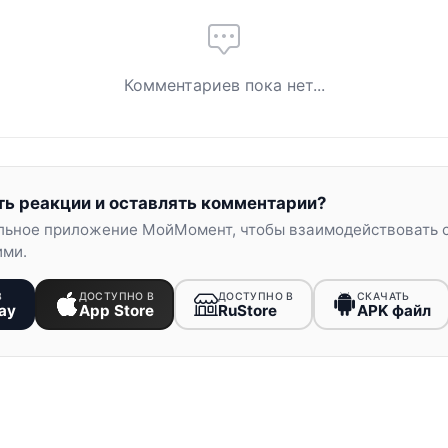
Комментариев пока нет...
ть реакции и оставлять комментарии?
льное приложение МойМомент, чтобы взаимодействовать 
ими.
В
ДОСТУПНО В
ДОСТУПНО В
СКАЧАТЬ
ay
App Store
RuStore
APK файл