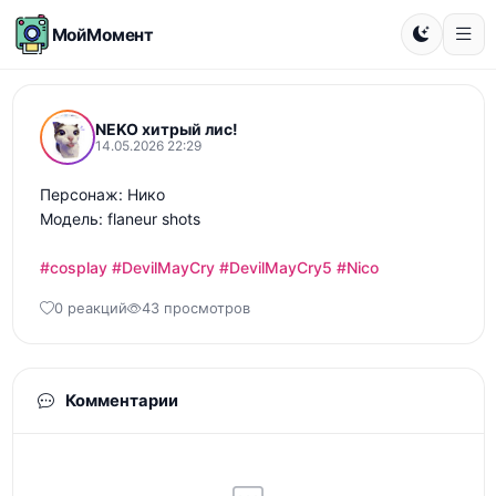
МойМомент
NEKO хитрый лис!
14.05.2026 22:29
Персонаж: Нико 

Модель: flaneur shots 

#cosplay
#DevilMayCry
#DevilMayCry5
#Nico
0 реакций
43 просмотров
Комментарии