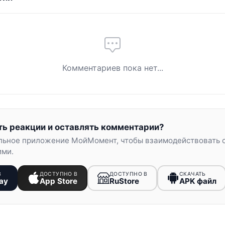
Комментариев пока нет...
ть реакции и оставлять комментарии?
льное приложение МойМомент, чтобы взаимодействовать 
ими.
В
ДОСТУПНО В
ДОСТУПНО В
СКАЧАТЬ
ay
App Store
RuStore
APK файл