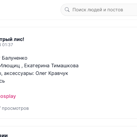
трый лис!
6 01:37
 Балуненко 

лющиц , Екатерина Тимашкова  

, аксессуары: Олег Кравчук

ь

osplay
7 просмотров
рии