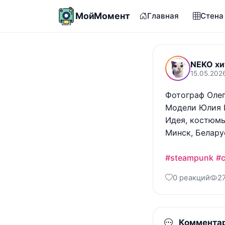
МойМомент
Главная
Стена
NEKO хи
15.05.202
Фотограф Олег
Модели Юлия И
Идея, костюмы
Минск, Беларус
#steampunk
#c
0 реакций
2
Коммента