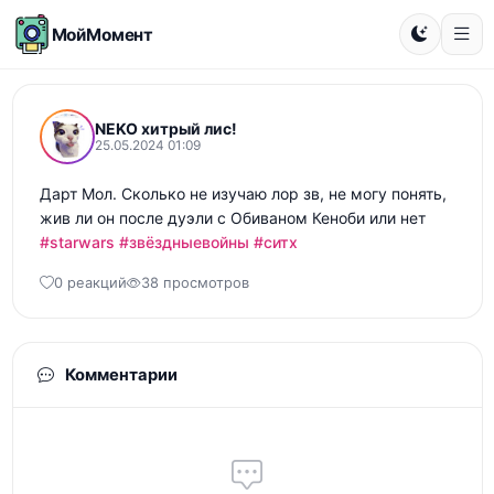
МойМомент
NEKO хитрый лис!
25.05.2024 01:09
Дарт Мол. Сколько не изучаю лор зв, не могу понять, 
жив ли он после дуэли с Обиваном Кеноби или нет 
#starwars
#звёздныевойны
#ситх
0 реакций
38 просмотров
Комментарии