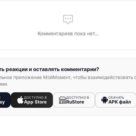
Комментариев пока нет...
ть реакции и оставлять комментарии?
льное приложение МойМомент, чтобы взаимодействовать 
ими.
В
ДОСТУПНО В
ДОСТУПНО В
СКАЧАТЬ
ay
App Store
RuStore
APK файл