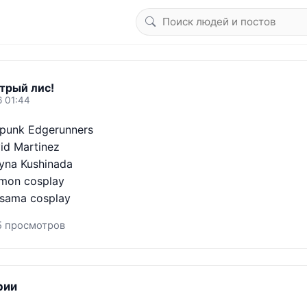
трый лис!
6 01:44
unk Edgerunners 

d Martinez 

na Kushinada 

mon cosplay

-sama cosplay
5 просмотров
рии