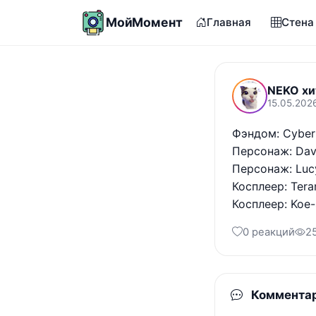
МойМомент
Главная
Стена
NEKO хи
15.05.202
Фэндом: Cyberp
Персонаж: Davi
Персонаж: Lucy
Косплеер: Tera
Косплеер: Koe
0 реакций
2
Коммента