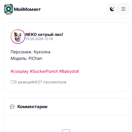
МойМомент
NEKO хитрый лис!
15.05.2026 12:19
Персонаж: Куколка

Модель: PiChan

#cosplay
#SuckerPunch
#Babydoll
0 реакций
27 просмотров
Комментарии