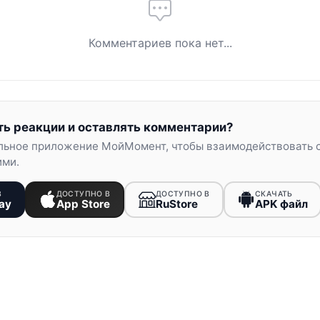
Комментариев пока нет...
ть реакции и оставлять комментарии?
льное приложение МойМомент, чтобы взаимодействовать 
ими.
В
ДОСТУПНО В
ДОСТУПНО В
СКАЧАТЬ
ay
App Store
RuStore
APK файл