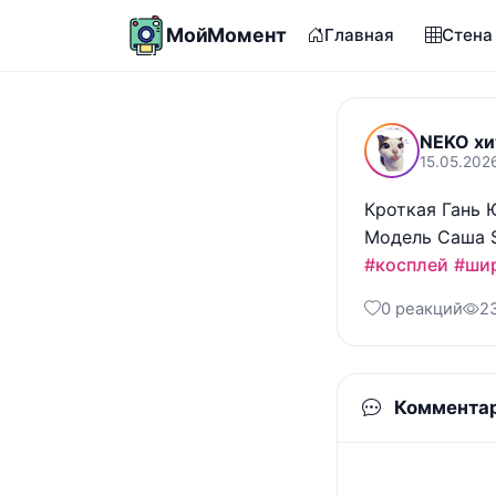
МойМомент
Главная
Стена
NEKO хи
15.05.2026
Кроткая Гань 
#косплей
#ши
0 реакций
2
Коммента