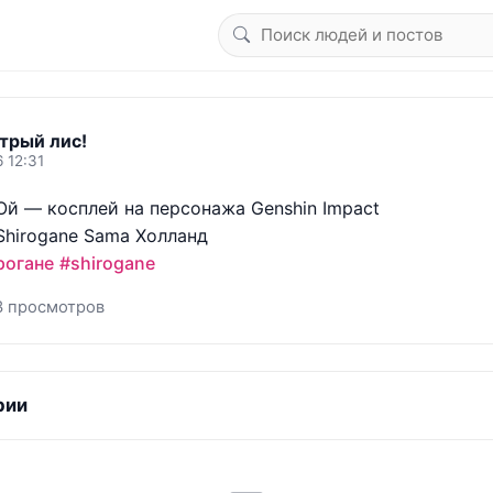
трый лис!
 12:31
Юй — косплей на персонажа Genshin Impact

рогане
#shirogane
3 просмотров
рии