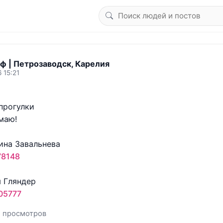
ф | Петрозаводск, Карелия
 15:21
прогулки

аю!

78148
05777
1 просмотров