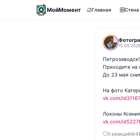
МойМомент
Главная
Стена
Фотогра
15.05.2026
Петрозаводск!

Приходите на 
До 23 мая сним
vk.com/id3116
vk.com/id5227
0 реакций
4