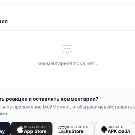
рии
Комментариев пока нет...
ть реакции и оставлять комментарии?
льное приложение МойМомент, чтобы взаимодействовать 
ими.
В
ДОСТУПНО В
ДОСТУПНО В
СКАЧАТЬ
ay
App Store
RuStore
APK файл