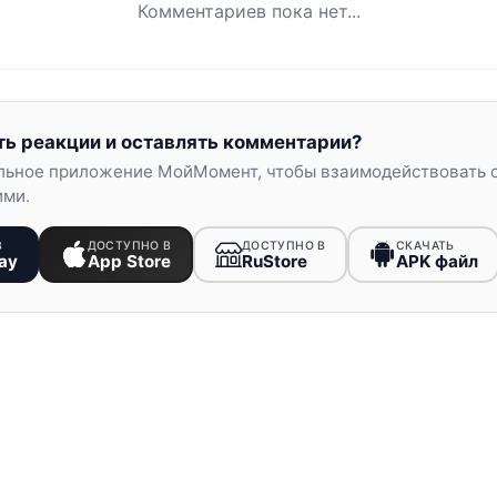
Комментариев пока нет...
ть реакции и оставлять комментарии?
льное приложение МойМомент, чтобы взаимодействовать 
ими.
В
ДОСТУПНО В
ДОСТУПНО В
СКАЧАТЬ
ay
App Store
RuStore
APK файл