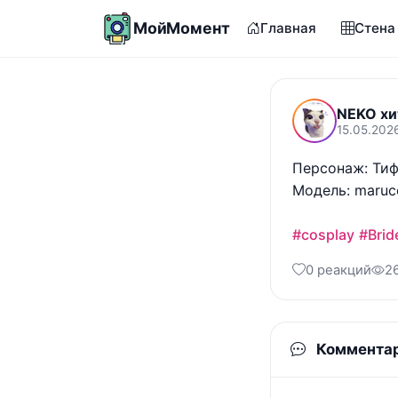
МойМомент
Главная
Стена
NEKO хи
15.05.2026
Персонаж: Тиф
Модель: maruco
#cosplay
#Bri
0 реакций
2
Коммента