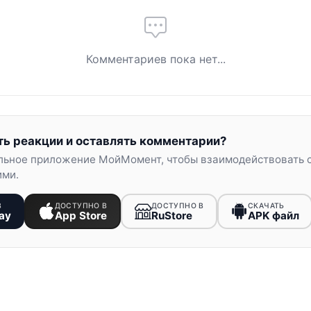
Комментариев пока нет...
ть реакции и оставлять комментарии?
льное приложение МойМомент, чтобы взаимодействовать 
ими.
В
ДОСТУПНО В
ДОСТУПНО В
СКАЧАТЬ
ay
App Store
RuStore
APK файл