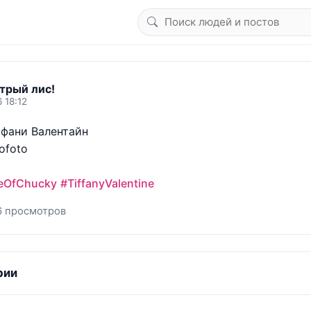
трый лис!
 18:12
фани Валентайн 

foto 

deOfChucky
#TiffanyValentine
6 просмотров
рии