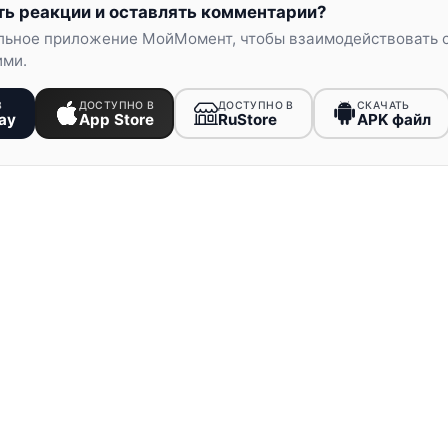
ть реакции и оставлять комментарии?
льное приложение МойМомент, чтобы взаимодействовать 
ими.
В
ДОСТУПНО В
ДОСТУПНО В
СКАЧАТЬ
ay
App Store
RuStore
APK файл