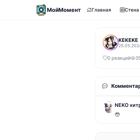
МойМомент
Главная
Стена
KEKEKE
25.05.202
0 реакций
3
Коммента
NEKO хит
🥹