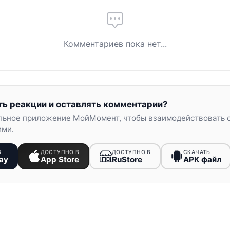
Комментариев пока нет...
ть реакции и оставлять комментарии?
льное приложение МойМомент, чтобы взаимодействовать 
ими.
В
ДОСТУПНО В
ДОСТУПНО В
СКАЧАТЬ
ay
App Store
RuStore
APK файл