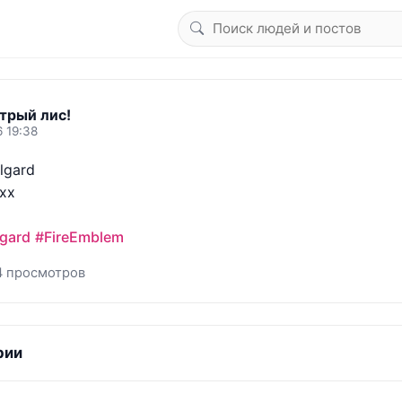
трый лис!
6 19:38
gard

xx

gard
#FireEmblem
4 просмотров
рии