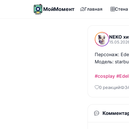
МойМомент
Главная
Стена
NEKO хи
15.05.202
Персонаж: Edel
Модель: starbu
#cosplay
#Edel
0 реакций
3
Коммента