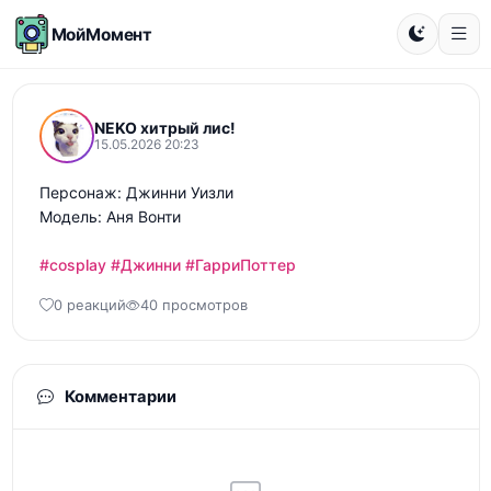
МойМомент
NEKO хитрый лис!
15.05.2026 20:23
Персонаж: Джинни Уизли

Модель: Аня Вонти

#cosplay
#Джинни
#ГарриПоттер
0 реакций
40 просмотров
Комментарии