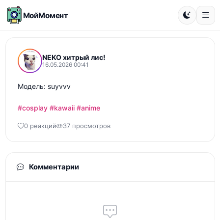
МойМомент
NEKO хитрый лис!
16.05.2026 00:41
Модель: suyvvv

#cosplay
#kawaii
#anime
0 реакций
37 просмотров
Комментарии