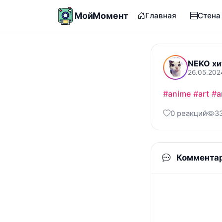
МойМомент
Главная
Стена
NEKO хи
26.05.202
#anime
#art
#а
0 реакций
3
Коммента