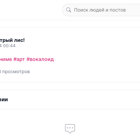
трый лис!
4 00:44
ниме
#арт
#вокалоид
3 просмотров
рии