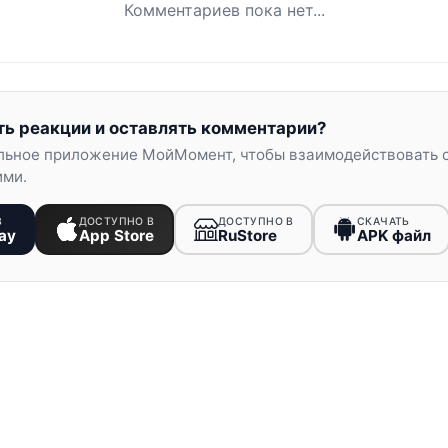
Комментариев пока нет...
ть реакции и оставлять комментарии?
льное приложение МойМомент, чтобы взаимодействовать 
ими.
В
ДОСТУПНО В
ДОСТУПНО В
СКАЧАТЬ
ay
App Store
RuStore
APK файл