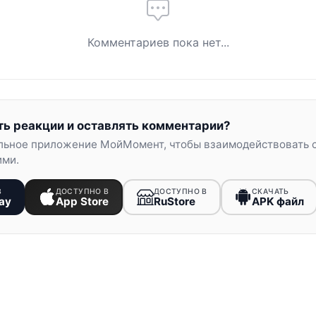
Комментариев пока нет...
ть реакции и оставлять комментарии?
льное приложение МойМомент, чтобы взаимодействовать 
ими.
В
ДОСТУПНО В
ДОСТУПНО В
СКАЧАТЬ
ay
App Store
RuStore
APK файл