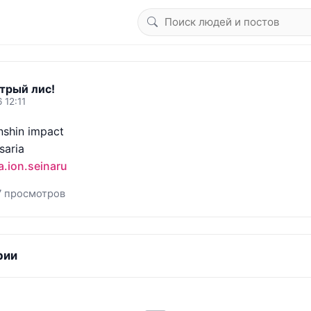
трый лис!
 12:11
shin impact

aria 

a.ion.seinaru
7 просмотров
рии