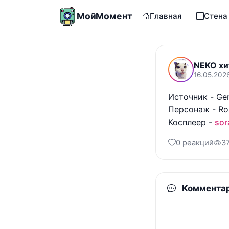
МойМомент
Главная
Стена
NEKO хи
16.05.2026
Источник - Gen
Персонаж - Ros
Косплеер - 
sor
0 реакций
3
Коммента