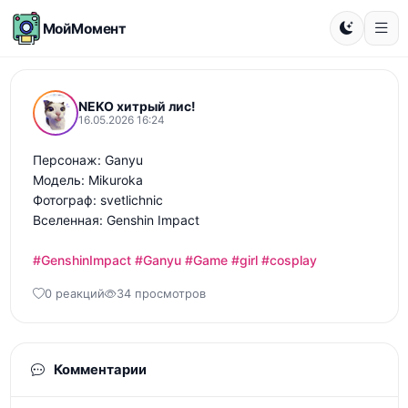
МойМомент
NEKO хитрый лис!
16.05.2026 16:24
Персонаж: Ganyu 

Модель: Mikuroka

Фотограф: svetlichnic

Вселенная: Genshin Impact 

#GenshinImpact
#Ganyu
#Game
#girl
#cosplay
0 реакций
34 просмотров
Комментарии