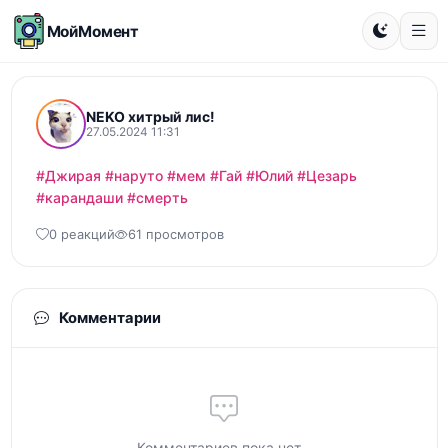
МойМомент
NEKO хитрый лис!
27.05.2024 11:31
#Джирая
#наруто
#мем
#Гай
#Юлий
#Цезарь
#карандаши
#смерть
0 реакций
61 просмотров
Комментарии
Комментариев пока нет...