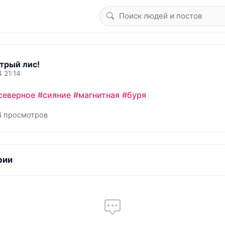
трый лис!
 21:14
северное
#сияние
#магнитная
#буря
4 просмотров
рии