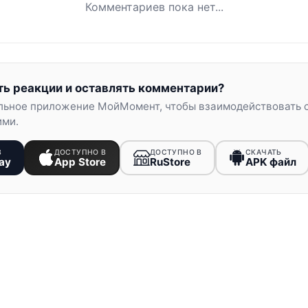
Комментариев пока нет...
ть реакции и оставлять комментарии?
льное приложение МойМомент, чтобы взаимодействовать 
ими.
В
ДОСТУПНО В
ДОСТУПНО В
СКАЧАТЬ
ay
App Store
RuStore
APK файл