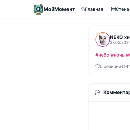
МойМомент
Главная
Стена
NEKO хи
27.05.2024
#небо
#ночь
#
0 реакций
4
Коммента