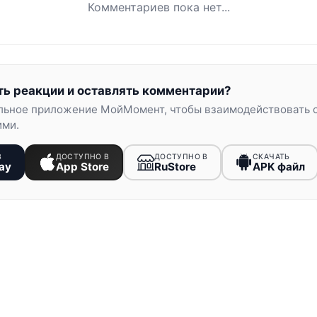
Комментариев пока нет...
ть реакции и оставлять комментарии?
льное приложение МойМомент, чтобы взаимодействовать 
ими.
В
ДОСТУПНО В
ДОСТУПНО В
СКАЧАТЬ
ay
App Store
RuStore
APK файл