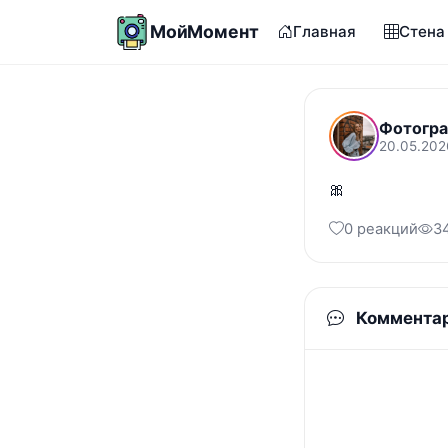
МойМомент
Главная
Стена
Фотогра
20.05.202
🎀
0 реакций
3
Коммента