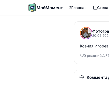
МойМомент
Главная
Стена
Фотогра
20.05.202
Ксения Игорев
0 реакций
3
Коммента