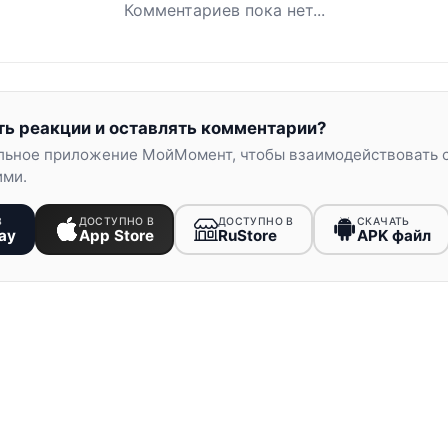
Комментариев пока нет...
ть реакции и оставлять комментарии?
льное приложение МойМомент, чтобы взаимодействовать 
ими.
В
ДОСТУПНО В
ДОСТУПНО В
СКАЧАТЬ
ay
App Store
RuStore
APK файл