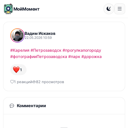
МойМомент
Вадим Искаков
22.05.2026 10:59
#Карелия
#Петрозаводск
#прогулкапогороду
#фотографииПетрозаводска
#парк
#дорожка
1
1 реакций
82 просмотров
Комментарии