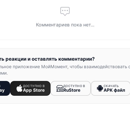
Комментариев пока нет...
ть реакции и оставлять комментарии?
льное приложение МойМомент, чтобы взаимодействовать 
ими.
В
ДОСТУПНО В
ДОСТУПНО В
СКАЧАТЬ
ay
App Store
RuStore
APK файл