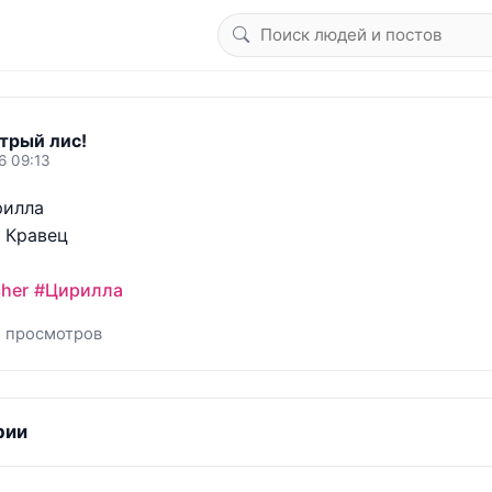
трый лис!
6 09:13
илла

 Кравец

her
#Цирилла
1 просмотров
рии