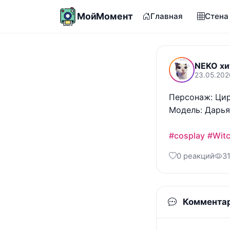
МойМомент
Главная
Стена
NEKO хи
23.05.202
Персонаж: Цир
Модель: Дарья
#cosplay
#Witc
0 реакций
3
Коммента