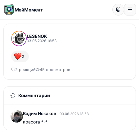
МойМомент
LESENOK
03.06.2026 18:53
2
2 реакций
45 просмотров
Комментарии
Вадим Искаков
03.06.2026 18:53
красота *-*