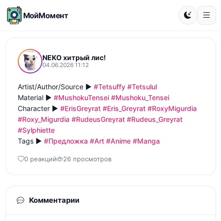
МойМомент
NEKO хитрый лис!
04.06.2026 11:12
Artist/Author/Source ► 
#Tetsuffy
#Tetsulul
Material ► 
#MushokuTensei
#Mushoku_Tensei
Character ► 
#ErisGreyrat
#Eris_Greyrat
#RoxyMigurdia
#Roxy_Migurdia
#RudeusGreyrat
#Rudeus_Greyrat
#Sylphiette
Tags ► 
#Предложка
#Art
#Anime
#Manga
0 реакций
26 просмотров
Комментарии