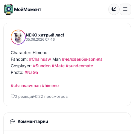
МойМомент
NEKO хитрый лис!
05.06.2026 07:46
Character: Himeno 

Fandom: 
#Chainsaw
 Man 
#человекбензопила
Cosplayer: 
#Sunden
#Mate
#sundenmate
Photo: 
#NaGa
#chainsawman
#himeno
0 реакций
22 просмотров
Комментарии