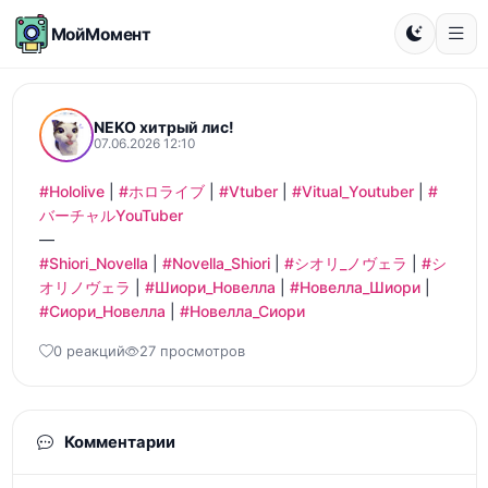
МойМомент
NEKO хитрый лис!
07.06.2026 12:10
#Hololive
 | 
#ホロライブ
 | 
#Vtuber
 | 
#Vitual_Youtuber
 | 
#
バーチャルYouTuber
#Shiori_Novella
 | 
#Novella_Shiori
 | 
#シオリ_ノヴェラ
 | 
#シ
オリノヴェラ
 | 
#Шиори_Новелла
 | 
#Новелла_Шиори
 | 
#Сиори_Новелла
 | 
#Новелла_Сиори
0 реакций
27 просмотров
Комментарии