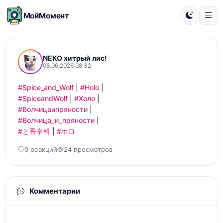
МойМомент
NEKO хитрый лис!
08.06.2026 08:32
#Spice_and_Wolf
 | 
#Holo
#SpiceandWolf
 | 
#Холо
#Волчицаипряности
#Волчица_и_пряности
#と香辛料
 | 
#ホロ
0 реакций
24 просмотров
Комментарии