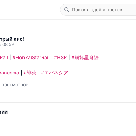
трый лис!
6 08:59
Rail
 | 
#HonkaiStarRail
 | 
#HSR
 | 
#崩坏星穹铁
vanescia
 | 
#绯英
 | 
#エバネシア
5 просмотров
рии