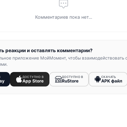
Комментариев пока нет...
ть реакции и оставлять комментарии?
льное приложение МойМомент, чтобы взаимодействовать 
ими.
В
ДОСТУПНО В
ДОСТУПНО В
СКАЧАТЬ
ay
App Store
RuStore
APK файл