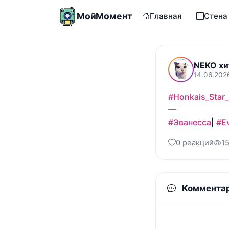
МойМомент
Главная
Стена
NEKO хи
14.06.202
#Honkais_Star_
#Эванесса
| 
#E
0 реакций
1
Коммента