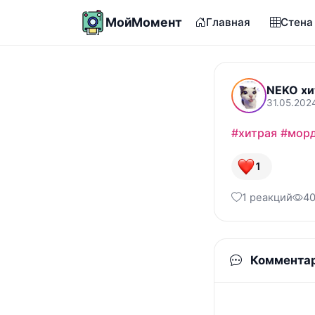
МойМомент
Главная
Стена
NEKO хи
31.05.202
#хитрая
#мор
1
1 реакций
40
Коммента