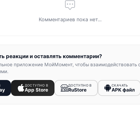
Комментариев пока нет...
ть реакции и оставлять комментарии?
льное приложение МойМомент, чтобы взаимодействовать 
ими.
В
ДОСТУПНО В
ДОСТУПНО В
СКАЧАТЬ
ay
App Store
RuStore
APK файл