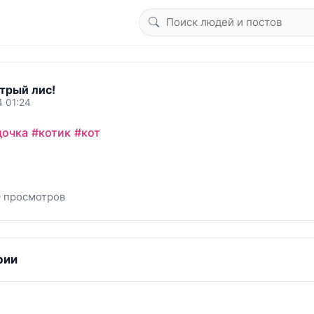
трый лис!
4 01:24
дочка
#котик
#кот
 просмотров
рии