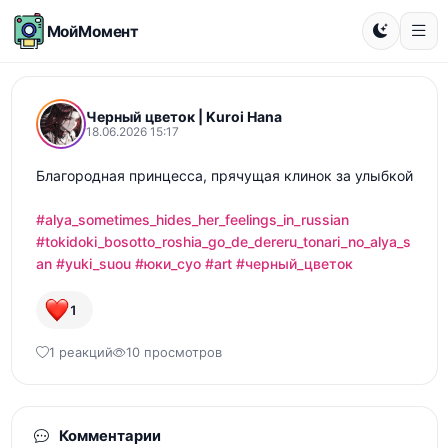
МойМомент
Черный цветок | Kuroi Hana
18.06.2026 15:17
Благородная принцесса, прячущая клинок за улыбкой

#alya_sometimes_hides_her_feelings_in_russian
#tokidoki_bosotto_roshia_go_de_dereru_tonari_no_alya_s
an
#yuki_suou
#юки_суо
#art
#черный_цветок
1
1 реакций
10 просмотров
Комментарии