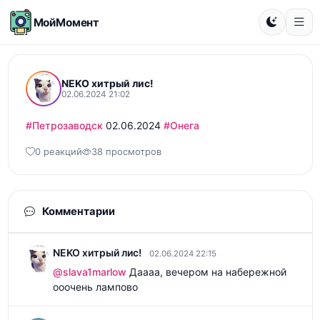
МойМомент
NEKO хитрый лис!
02.06.2024 21:02
#Петрозаводск
 02.06.2024 
#Онега
0 реакций
38 просмотров
Комментарии
NEKO хитрый лис!
02.06.2024 22:15
@slava1marlow
 Даааа, вечером на набережной 
ооочень лампово