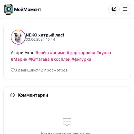
МойМомент
NEKO хитрый лис!
03.06.2024 16:44
Акари Акас 
#сэйю
#аниме
#фарфоровая
#кукла
#Марин
#Китагава
#косплей
#фигурка
0 реакций
42 просмотров
Комментарии
Комментариев пока нет...