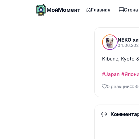
МойМомент
Главная
Стена
NEKO хи
04.06.202
Kibune, Kyoto 
#Japan
#Япон
0 реакций
3
Коммента