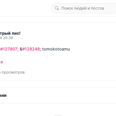
трый лис!
4 20:38
&
#127807
; &
#128248
; tomokotoamu

ия
5 просмотров
рии