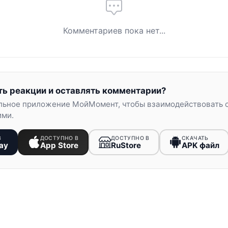
Комментариев пока нет...
ть реакции и оставлять комментарии?
льное приложение МойМомент, чтобы взаимодействовать 
ими.
В
ДОСТУПНО В
ДОСТУПНО В
СКАЧАТЬ
ay
App Store
RuStore
APK файл