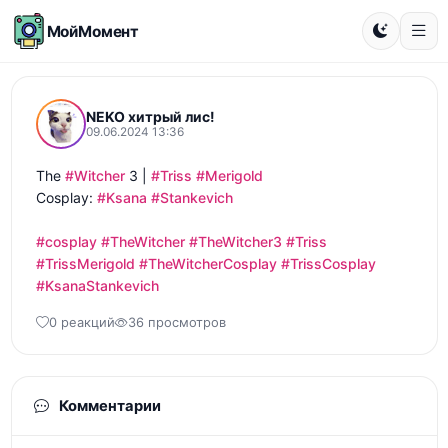
МойМомент
NEKO хитрый лис!
09.06.2024 13:36
The 
#Witcher
 3 | 
#Triss
#Merigold
Cosplay: 
#Ksana
#Stankevich
#cosplay
#TheWitcher
#TheWitcher3
#Triss
#TrissMerigold
#TheWitcherCosplay
#TrissCosplay
#KsanaStankevich
0 реакций
36 просмотров
Комментарии