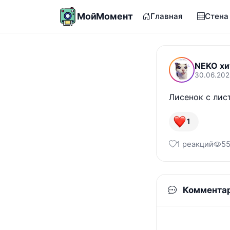
МойМомент
Главная
Стена
NEKO хи
30.06.202
Лисенок с лис
1
1 реакций
55
Коммента