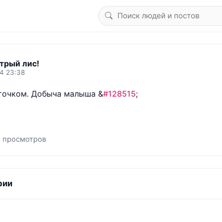
трый лис!
4 23:38
точком. Добыча малыша &
#128515
;
 просмотров
рии