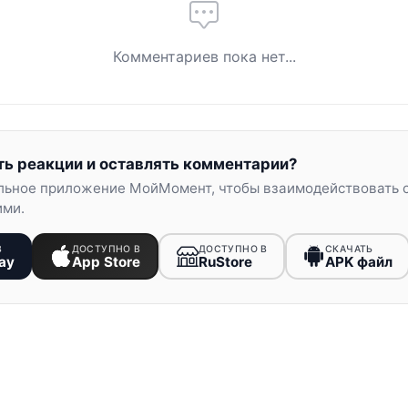
Комментариев пока нет...
ть реакции и оставлять комментарии?
льное приложение МойМомент, чтобы взаимодействовать 
ими.
В
ДОСТУПНО В
ДОСТУПНО В
СКАЧАТЬ
ay
App Store
RuStore
APK файл