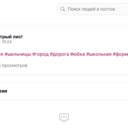
трый лис!
 15:24
ия
#шкльницы
#город
#дорога
#юбка
#школьная
#форм
5 просмотров
рии