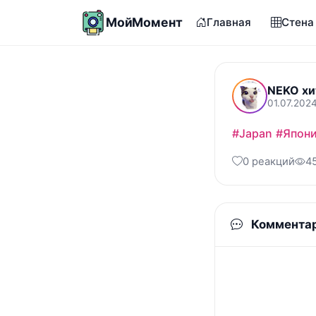
МойМомент
Главная
Стена
NEKO хи
01.07.2024
#Japan
#Япон
0 реакций
4
Коммента