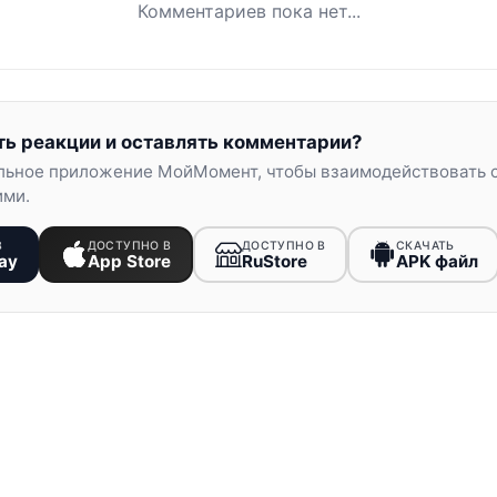
Комментариев пока нет...
ть реакции и оставлять комментарии?
льное приложение МойМомент, чтобы взаимодействовать 
ими.
В
ДОСТУПНО В
ДОСТУПНО В
СКАЧАТЬ
ay
App Store
RuStore
APK файл