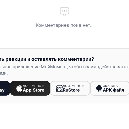
Комментариев пока нет...
ть реакции и оставлять комментарии?
льное приложение МойМомент, чтобы взаимодействовать 
ими.
В
ДОСТУПНО В
ДОСТУПНО В
СКАЧАТЬ
ay
App Store
RuStore
APK файл