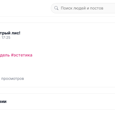
трый лис!
 17:25
дель
#эстетика
 просмотров
рии